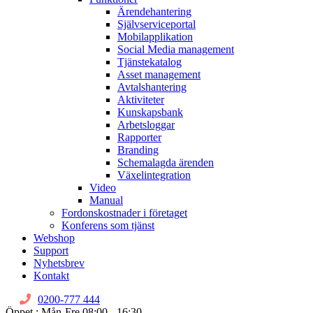
Ärendehantering
Självserviceportal
Mobilapplikation
Social Media management
Tjänstekatalog
Asset management
Avtalshantering
Aktiviteter
Kunskapsbank
Arbetsloggar
Rapporter
Branding
Schemalagda ärenden
Växelintegration
Video
Manual
Fordonskostnader i företaget
Konferens som tjänst
Webshop
Support
Nyhetsbrev
Kontakt
0200-777 444
Öppet : Mån-Fre 08:00 - 16:30